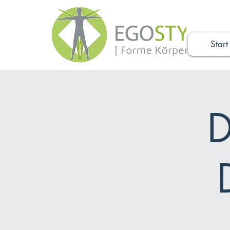
Start
D