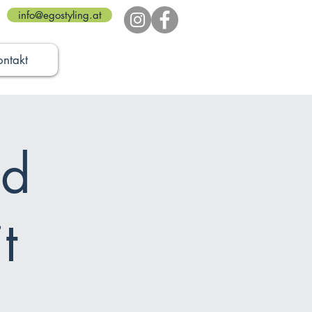
info@egostyling.at
ontakt
nd
t