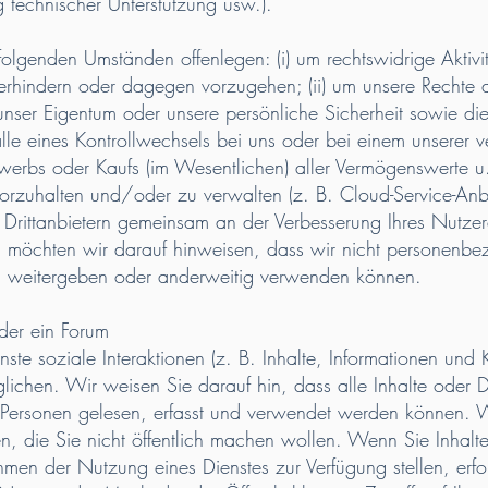
ng technischer Unterstützung usw.).
olgenden Umständen offenlegen: (i) um rechtswidrige Aktivit
erhindern oder dagegen vorzugehen; (ii) um unsere Rechte 
unser Eigentum oder unsere persönliche Sicherheit sowie die
 Falle eines Kontrollwechsels bei uns oder bei einem unsere
rbs oder Kaufs (im Wesentlichen) aller Vermögenswerte u. a
 vorzuhalten und/oder zu verwalten (z. B. Cloud-Service-Anbie
 Drittanbietern gemeinsam an der Verbesserung Ihres Nutzere
n möchten wir darauf hinweisen, dass wir nicht personen
w. weitergeben oder anderweitig verwenden können.
der ein Forum
nste soziale Interaktionen (z. B. Inhalte, Informationen und
lichen. Wir weisen Sie darauf hin, dass alle Inhalte oder D
n Personen gelesen, erfasst und verwendet werden können. 
n, die Sie nicht öffentlich machen wollen. Wenn Sie Inhalte
en der Nutzung eines Dienstes zur Verfügung stellen, erfol