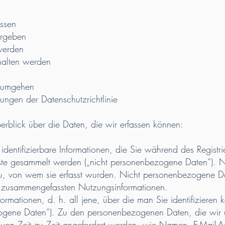
ssen
rgeben
erden
alten werden
 umgehen
gen der Datenschutzrichtlinie
rblick über die Daten, die wir erfassen können:
entifizierbare Informationen, die Sie während des Registri
nste gesammelt werden („nicht personenbezogene Daten“).
zu, von wem sie erfasst wurden. Nicht personenbezogene Da
d zusammengefassten Nutzungsinformationen.
ormationen, d. h. all jene, über die man Sie identifizieren
zogene Daten“). Zu den personenbezogenen Daten, die wir ü
 von Zeit zu Zeit angefordert werden, wie Namen, E-Mail-A