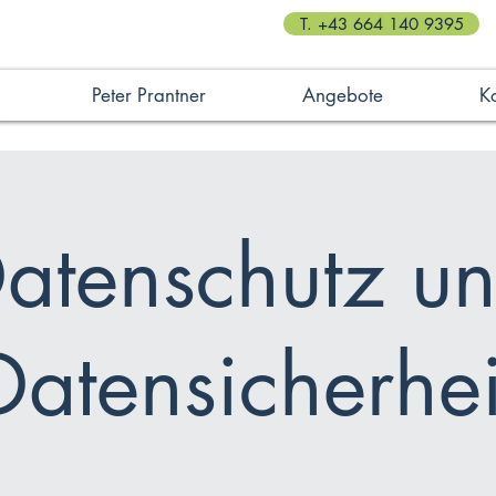
T. +43 664 140 9395
Peter Prantner
Angebote
K
atenschutz u
Datensicherhei