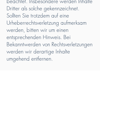
beachtet. Insbesondere werden Inhalte
Dritter als solche gekennzeichnet.
Sollten Sie trotzdem auf eine
Urheberrechtsverletzung aufmerksam
werden, bitten wir um einen
entsprechenden Hinweis. Bei
Bekanntwerden von Rechtsverletzungen
werden wir derartige Inhalte
umgehend entfernen.
KONTAKT
Peter Prantner
T.
+43 664 140 9395
info@egostyling.at